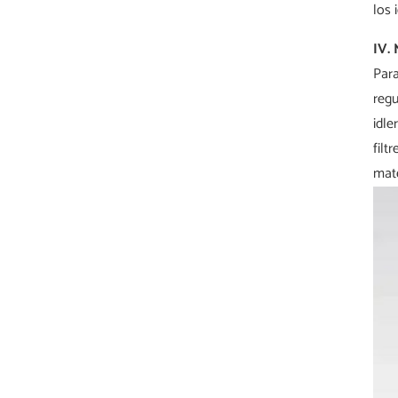
los 
IV.
Para
regu
idle
filt
mate