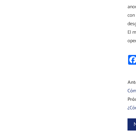
anor
con 
desg
El m
oper
Ante
Cómo
Pró
¿Cóm
N