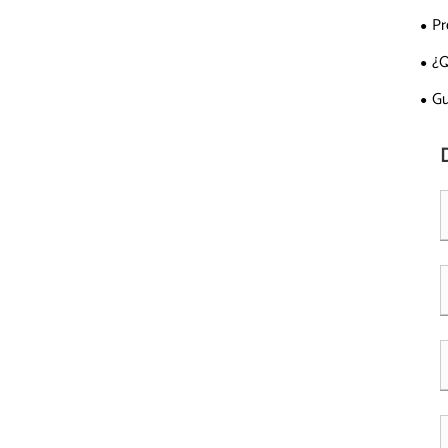
Pr
¿Q
Gu
cabl