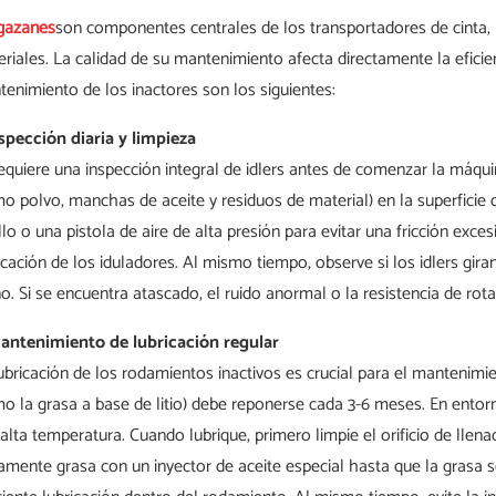
gazanes
son componentes centrales de los transportadores de cinta, 
riales. La calidad de su mantenimiento afecta directamente la eficienc
enimiento de los inactores son los siguientes:
nspección diaria y limpieza
equiere una inspección integral de idlers antes de comenzar la máquin
o polvo, manchas de aceite y residuos de material) en la superficie 
llo o una pistola de aire de alta presión para evitar una fricción exc
cación de los iduladores. Al mismo tiempo, observe si los idlers gir
. Si se encuentra atascado, el ruido anormal o la resistencia de ro
Mantenimiento de lubricación regular
ubricación de los rodamientos inactivos es crucial para el mantenimi
o la grasa a base de litio) debe reponerse cada 3-6 meses. En entorn
 alta temperatura. Cuando lubrique, primero limpie el orificio de llen
amente grasa con un inyector de aceite especial hasta que la grasa s