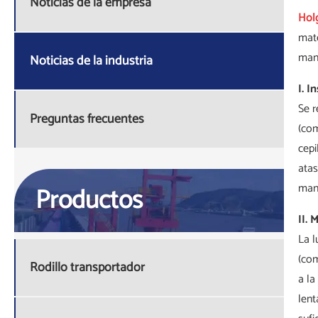
Noticias de la empresa
Hol
mate
mant
Noticias de la industria
I. I
Se r
Preguntas frecuentes
(com
cepi
atas
mano
Productos
II. 
La l
(com
Rodillo transportador
a la
lent